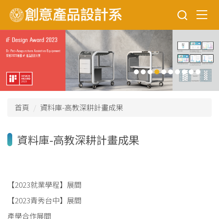
跳
到
主
要
內
容
區
首頁
資料庫-高教深耕計畫成果
資料庫-高教深耕計畫成果
【2023就業學程】展間
【2023青秀台中】展間
產學合作展間