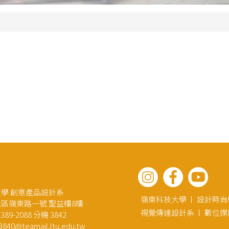
學 創意產品設計系
嶺東科技大學
設計時尚
區嶺東路一號 聖益樓8樓
視覺傳達設計系
數位媒
89-2088 分機 3842
3840@teamail.ltu.edu.tw