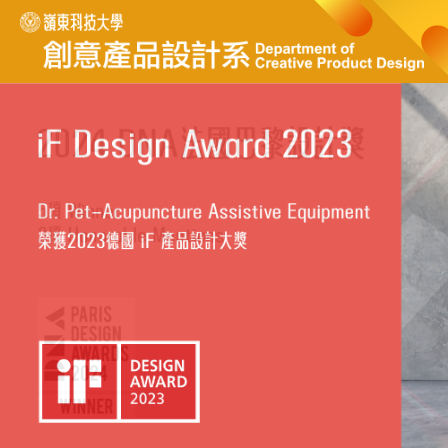
跳
到
主
要
內
容
區