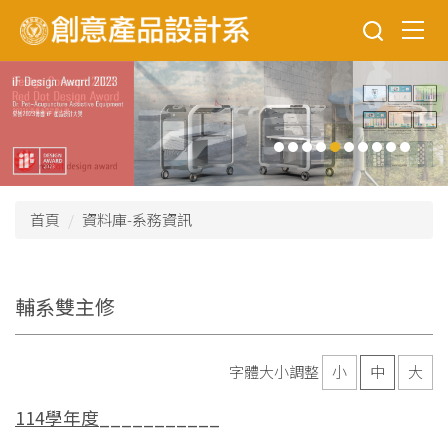
跳
到
主
要
內
容
區
首頁
資料庫-系務資訊
輔系雙主修
字體大小調整
小
中
大
114學年度
___________