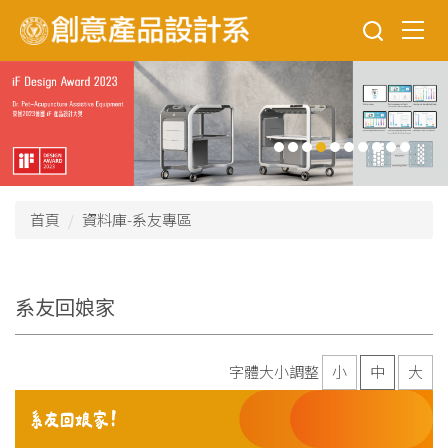
跳
到
主
要
內
容
區
首頁
資料庫-系友專區
系友回娘家
字體大小調整
小
中
大