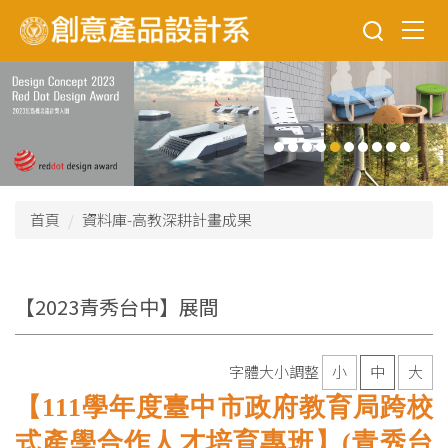
跳
到
主
要
內
容
區
首頁
資料庫-高教深耕計畫成果
【2023青秀台中】展間
字體大小調整
小
中
大
【111
學年度臺中市政府教育局跨校
式產學合作人才培育專班】(青秀台