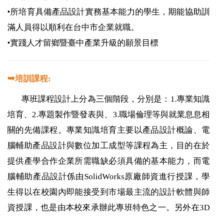
•所培育具備產品設計實務基本能力的學生，期能協助訓
滿人員得以順利在台中市企業就職。
•實踐人才留鄉暨臺中產業升級的願景目標
➥
培訓課程:
專班課程設計上分為三個階段，分別是：
1.
專業知識
培育、
2.
專題製作暨發表與、
3.
職場倫理等與就業息息相
關的先備課程。專業知識培育主要以產品設計概論、電
腦輔助產品設計與數位加工成型等課程為主，目的在於
提供產學合作企業所需職缺必須具備的基本能力，而電
腦輔助產品設計係由
SolidWorks
原廠師資進行授課，學
生得以在校園內即能接受到市場最主流的設計軟體與師
資授課，也是由本校來承辦此專班特色之一。另外在
3D