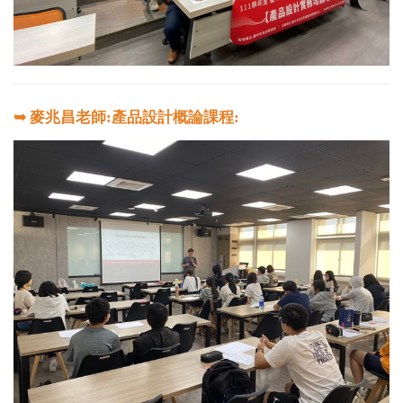
➥ 麥兆昌老師:產品設計概論課程: