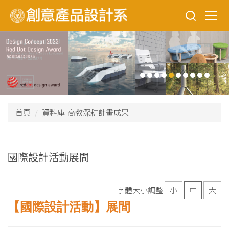
跳
到
主
要
內
容
區
首頁
資料庫-高教深耕計畫成果
國際設計活動展間
字體大小調整
小
中
大
【國際設計活動】展間