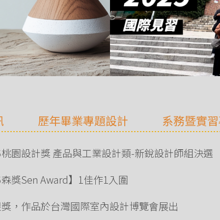
訊
歷年畢業專題設計
系務暨實習
026桃園設計獎 產品與工業設計類-新銳設計師組決選
森獎Sen Award】1佳作1入圍
獎】銀獎，作品於台灣國際室內設計博覽會展出