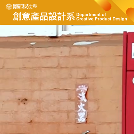
跳
到
主
要
內
容
區