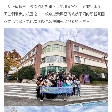
此時正值秋季，校園楓紅如畫，天氣清朗宜人。參觀結束後，
師生們漫步於校園之中，親身感受與臺灣截然不同的學習氛圍
與文化景致，為此次國際見習揭開充滿啟發的序幕。