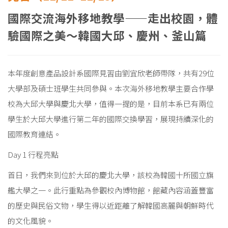
國際交流海外移地教學——走出校園，體
驗國際之美～韓國大邱、慶州、釜山篇
本年度創意產品設計系國際見習由劉宜欣老師帶隊，共有29位
大學部及碩士班學生共同參與。本次海外移地教學主要合作學
校為大邱大學與慶北大學，值得一提的是，目前本系已有兩位
學生於大邱大學進行第二年的國際交換學習，展現持續深化的
國際教育連結。
Day 1 行程亮點
首日，我們來到位於大邱的慶北大學，該校為韓國十所國立旗
艦大學之一。此行重點為參觀校內博物館，館藏內容涵蓋豐富
的歷史與民俗文物，學生得以近距離了解韓國高麗與朝鮮時代
的文化風貌。