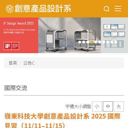
跳
到
主
要
內
容
區
首頁
公告C
國際交流
字體大小調整
小
中
大
嶺東科技大學創意產品設計系 2025 國際
見習（11/11–11/15）