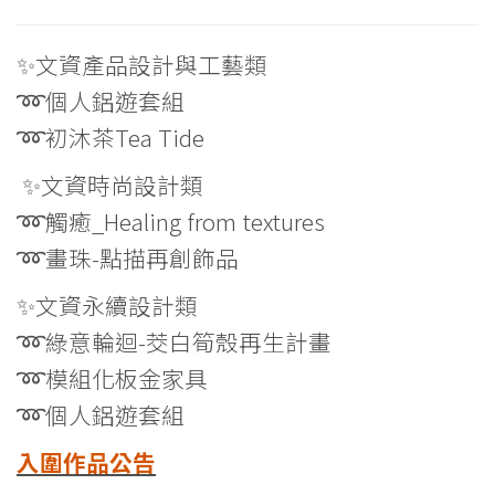
✨文資產品設計與工藝類
➿個人鋁遊套組
➿初沐茶Tea Tide
✨文資時尚設計類
➿觸癒_Healing from textures
➿畫珠-點描再創飾品
✨文資永續設計類
➿綠意輪迴-茭白筍殼再生計畫
➿模組化板金家具
➿個人鋁遊套組
入圍作品公告