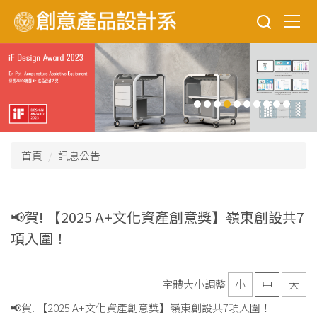
跳
到
主
要
內
容
區
首頁
訊息公告
📢賀! 【2025 A+文化資產創意獎】嶺東創設共7
項入圍！
字體大小調整
小
中
大
📢賀! 【2025 A+文化資產創意獎】嶺東創設共7項入圍！