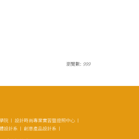
瀏覽數:
999
學院
設計時尚專業實習暨證照中心
體設計系
創意產品設計系