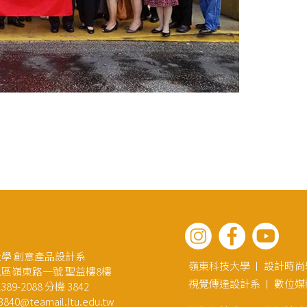
學 創意產品設計系
嶺東科技大學
設計時尚
區嶺東路一號 聖益樓8樓
視覺傳達設計系
數位媒
89-2088 分機 3842
3840@teamail.ltu.edu.tw