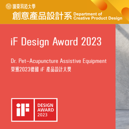
跳
到
主
要
內
容
區