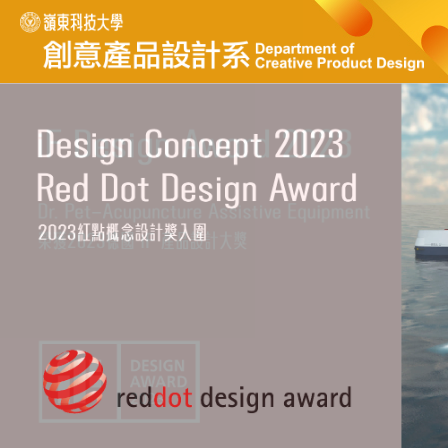
跳
到
主
要
內
容
區