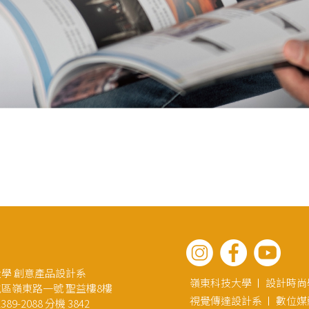
學 創意產品設計系
嶺東科技大學
設計時尚
區嶺東路一號 聖益樓8樓
視覺傳達設計系
數位媒
89-2088 分機 3842