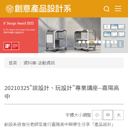
跳
到
主
要
內
容
區
首頁
資料庫-活動資訊
20210325"談設計、玩設計"專業講座--嘉陽高
中
字體大小調整
小
中
大
創設系張俊元老師至進行嘉陽高中與學生分享「產品設計」