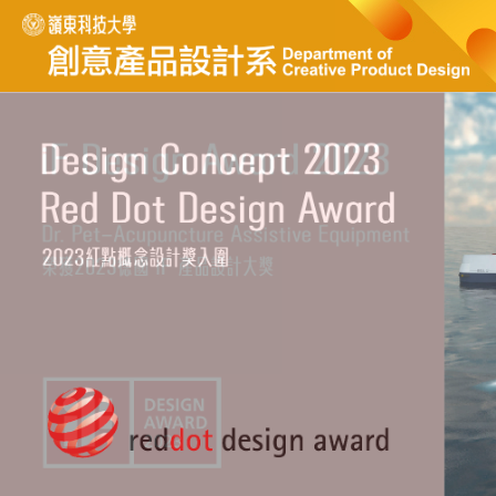
跳
到
主
要
內
容
區