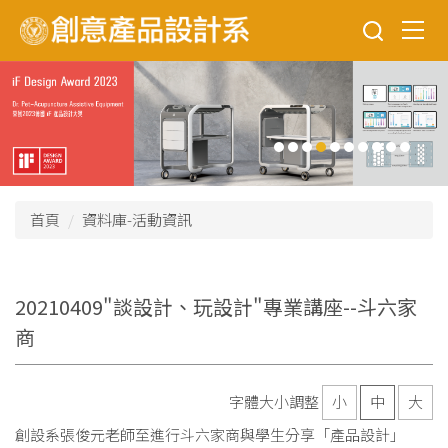
跳
到
主
要
內
容
區
首頁
資料庫-活動資訊
20210409"談設計、玩設計"專業講座--斗六家
商
字體大小調整
小
中
大
創設系張俊元老師至進行斗六家商與學生分享「產品設計」