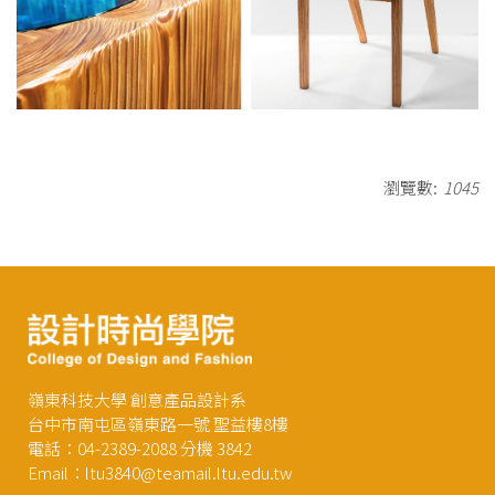
瀏覽數:
1045
嶺東科技大學 創意產品設計系
台中市南屯區嶺東路一號 聖益樓8樓
電話：04-2389-2088 分機 3842
Email：ltu3840@teamail.ltu.edu.tw