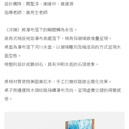
設計團隊：周聖淳、謝維中、黃建源
指導老師：黃育生老師
《淬鍊》將瀑布落下的瞬間轉為永恆。
高背式椅座宛如瀑布高處落下，椅背採玻璃做堆疊呈現。
桌面為瀑布落下河川水面，以玻璃雕刻及釉渲染的方式呈現水
面型態。
椅墊則設計成鵝卵石，具有沖刷水底的石頭意象。
桌椅材質使用美國黃松木，手工打磨紋路做出風化效果。
桌子側邊運用木頭紋路接續瀑布流向，呈現虛實交錯的視覺感
受。