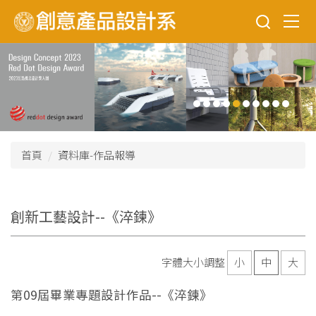
跳
到
主
要
內
容
區
首頁
資料庫-作品報導
創新工藝設計--《淬鍊》
字體大小調整
小
中
大
第09屆畢業專題設計作品--《淬鍊》