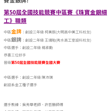
賽金銀牌!
第50屆全國技能競賽中區賽《珠寶金銀細
工》職類
金牌
中區
：創設三年級 柯美辰(大明高中美工科校友)
銀牌
中區
：創設二年級 王靖貽(秀水高工室設科校友)
中區選手：創設二年級 楊承勳
恭喜三位好手
晉級
第50屆全國技能競賽全國大賽
中區選手：創設二年級 陳沛琪
創設系金工種子選手
選手教練：吳秀華老師、許哲勝師傅