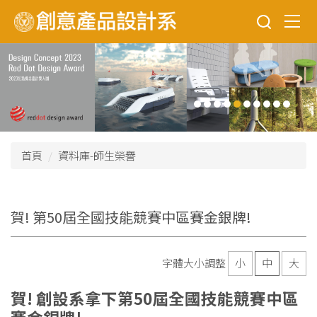
跳
到
主
要
內
容
區
首頁
資料庫-師生榮譽
賀! 第50屆全國技能競賽中區賽金銀牌!
字體大小調整
小
中
大
賀! 創設系拿下第50屆全國技能競賽中區