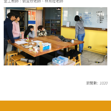
金工教師：劉宜欣老師、林育陞老師
瀏覽數:
1020