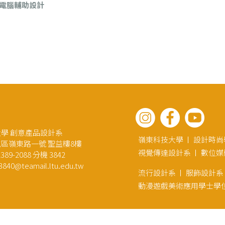
D電腦輔助設計
學 創意產品設計系
嶺東科技大學
設計時尚
區嶺東路一號 聖益樓8樓
視覺傳達設計系
數位媒
89-2088 分機 3842
3840@teamail.ltu.edu.tw
流行設計系
服飾設計系
動漫遊戲美術應用學士學