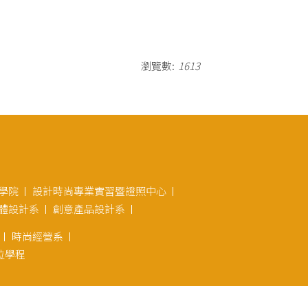
瀏覽數:
1613
學院
設計時尚專業實習暨證照中心
體設計系
創意產品設計系
時尚經營系
位學程