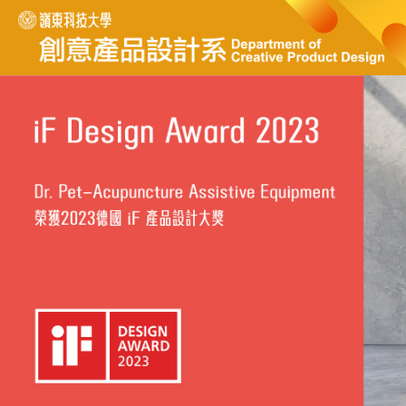
跳
到
主
要
內
容
區