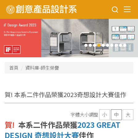
跳
到
主
要
內
容
區
首頁
資料庫-師生榮譽
賀! 本系二件作品榮獲2023奇想設計大賽佳作
字體大小調整
小
中
大
賀!
本系二件作品榮獲
2023 GREAT
DESIGN 奇想設計大賽
佳作