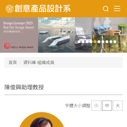
跳
到
主
要
內
容
區
首頁
資料庫-組織成員
陳俊興助理教授
字體大小調整
小
中
大