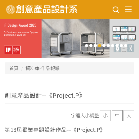
跳
到
主
要
內
容
區
首頁
資料庫-作品報導
創意產品設計--《Project.P》
字體大小調整
小
中
大
第13屆畢業專題設計作品--《Project.P》