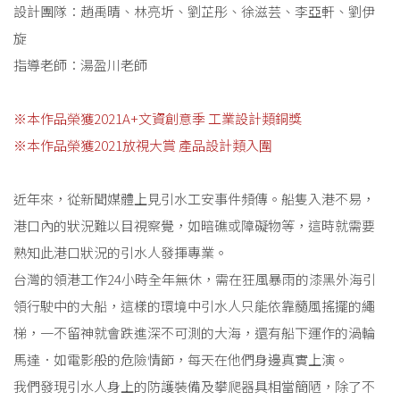
設計團隊：趙禹晴、林亮圻、劉芷彤、徐滋芸、李亞軒、劉伊
旋
指導老師：湯盈川老師
※本作品榮獲2021A+文資創意季 工業設計類銅獎
※本作品榮獲2021放視大賞 產品設計類
入圍
近年來，從新聞媒體上見引水工安事件頻傳。船隻入港不易，
港口內的狀況難以目視察覺，如暗礁或障礙物等，這時就需要
熟知此港口狀況的引水人發揮專業。
台灣的領港工作24小時全年無休，需在狂風暴雨的漆黑外海引
領行駛中的大船，這樣的環境中引水人只能依靠髓風搖擺的繩
梯，一不留神就會跌進深不可測的大海，還有船下運作的渦輪
馬達．如電影般的危險情節，每天在他們身邊真實上演。
我們發現引水人身上的防護裝備及攀爬器具相當簡陋，除了不