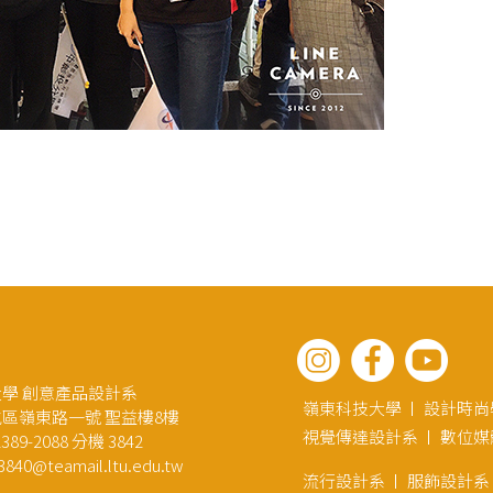
學 創意產品設計系
嶺東科技大學
設計時尚
區嶺東路一號 聖益樓8樓
視覺傳達設計系
數位媒
89-2088 分機 3842
3840@teamail.ltu.edu.tw
流行設計系
服飾設計系