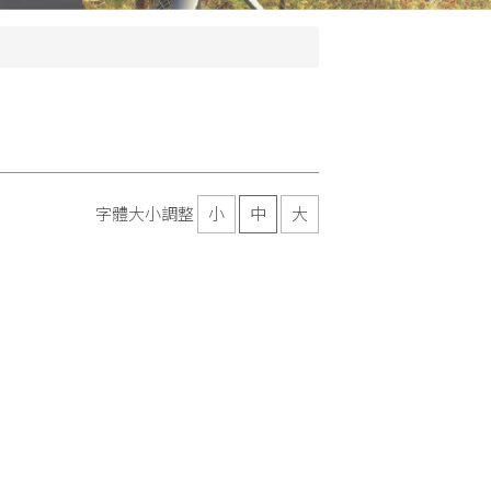
字體大小調整
小
中
大