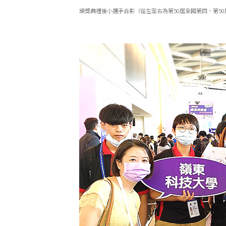
頒獎典禮後小選手合影（從左至右為第50屆全國第四、第50