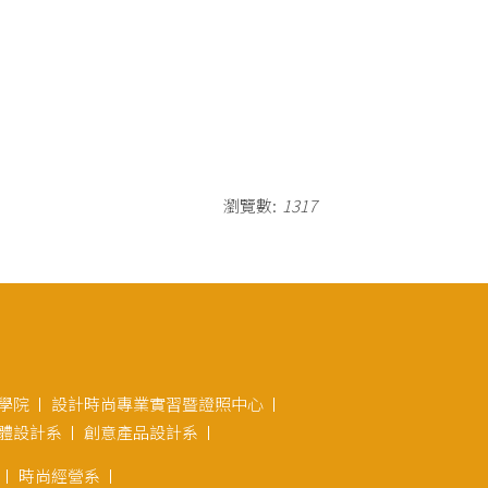
瀏覽數:
1317
學院
設計時尚專業實習暨證照中心
體設計系
創意產品設計系
時尚經營系