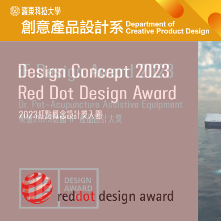
跳
到
主
要
內
容
區